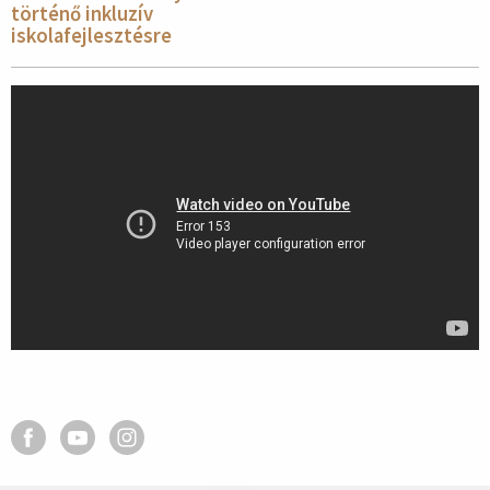
történő inkluzív
iskolafejlesztésre