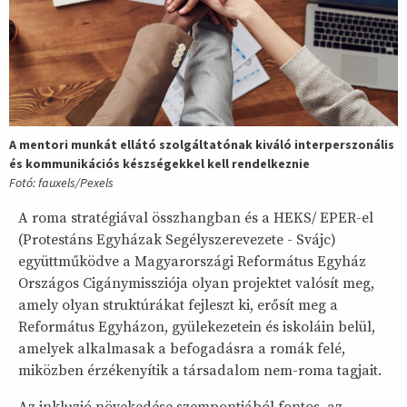
A mentori munkát ellátó szolgáltatónak kiváló interperszonális
és kommunikációs készségekkel kell rendelkeznie
Fotó: fauxels/Pexels
A roma stratégiával összhangban és a HEKS/ EPER-el
(Protestáns Egyházak Segélyszerevezete - Svájc)
együttműködve a Magyarországi Református Egyház
Országos Cigánymissziója olyan projektet valósít meg,
amely olyan struktúrákat fejleszt ki, erősít meg a
Református Egyházon, gyülekezetein és iskoláin belül,
amelyek alkalmasak a befogadásra a romák felé,
miközben érzékenyítik a társadalom nem-roma tagjait.