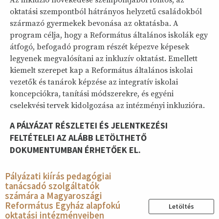
Az inkluzió növekedése szempontjából fontos, az
oktatási szempontból hátrányos helyzetű családokból
származó gyermekek bevonása az oktatásba. A
program célja, hogy a Református általános iskolák egy
átfogó, befogadó program részét képezve képesek
legyenek megvalósítani az inkluzív oktatást. Emellett
kiemelt szerepet kap a Református általános iskolai
vezetők és tanárok képzése az integratív iskolai
koncepciókra, tanítási módszerekre, és egyéni
cselekvési tervek kidolgozása az intézményi inkluzióra.
A PÁLYÁZAT RÉSZLETEI ÉS JELENTKEZÉSI
FELTÉTELEI AZ ALÁBB LETÖLTHETŐ
DOKUMENTUMBAN ÉRHETŐEK EL.
Pályázati kiírás pedagógiai
tanácsadó szolgáltatók
számára a Magyaroszági
Református Egyház alapfokú
Letöltés
oktatási intézményeiben