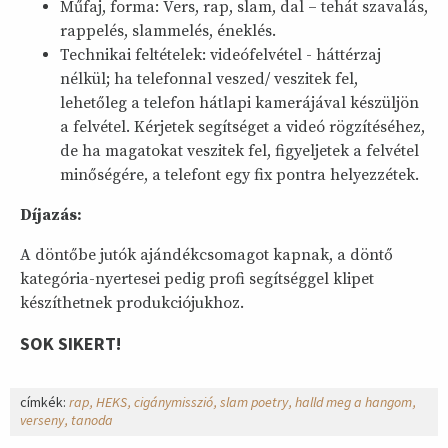
Műfaj, forma: Vers, rap, slam, dal – tehát szavalás,
rappelés, slammelés, éneklés.
Technikai feltételek: videófelvétel - háttérzaj
nélkül; ha telefonnal veszed/ veszitek fel,
lehetőleg a telefon hátlapi kamerájával készüljön
a felvétel. Kérjetek segítséget a videó rögzítéséhez,
de ha magatokat veszitek fel, figyeljetek a felvétel
minőségére, a telefont egy fix pontra helyezzétek.
Díjazás:
A döntőbe jutók ajándékcsomagot kapnak, a döntő
kategória-nyertesei pedig profi segítséggel klipet
készíthetnek produkciójukhoz.
SOK SIKERT!
címkék:
rap
HEKS
cigánymisszió
slam poetry
halld meg a hangom
verseny
tanoda