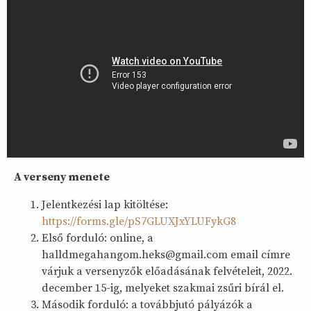
A verseny menete
Jelentkezési lap kitöltése:
https://forms.gle/pS7GLUXJxYLUFykG8
Első forduló: online, a
halldmegahangom.heks@gmail.com email címre
várjuk a versenyzők előadásának felvételeit, 2022.
december 15-ig, melyeket szakmai zsűri bírál el.
Második forduló: a továbbjutó pályázók a