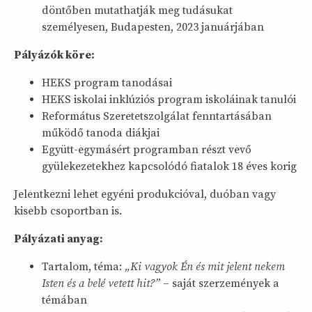
döntőben mutathatják meg tudásukat
személyesen, Budapesten, 2023 januárjában
Pályázók köre:
HEKS program tanodásai
HEKS iskolai inklúziós program iskoláinak tanulói
Református Szeretetszolgálat fenntartásában
működő tanoda diákjai
Együtt-egymásért programban részt vevő
gyülekezetekhez kapcsolódó fiatalok 18 éves korig
Jelentkezni lehet egyéni produkcióval, duóban vagy
kisebb csoportban is.
Pályázati anyag:
Tartalom, téma:
„Ki vagyok Én és mit jelent nekem
Isten és a belé vetett hit?”
– saját szerzemények a
témában