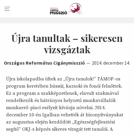
Újra tanultak – sikeresen
vizsgáztak
Országos Református Cigánymisszió
2014. december 14.
Újra iskolapadba ültek az „Újra tanulok!” TÁMOP-os
program keretében büssüi, kazsoki és fonói felnőttek.
Ez a program a szakképzetlenek, elavult szakmával
rendelkezők és hátrányos helyzetű munkavállalók
munkaerő-piaci esélyeit kívánja növelni. 2014.
december 10-én Igalban vehették át bizonyítványukat
az augusztus elején kezdődött „Egészségfejlesztési
segítő” OKJ-s képzés sikeres vizsgát tett tanulói. A