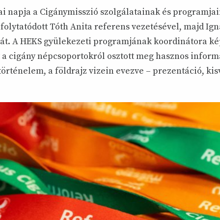
ai napja a Cigánymisszió szolgálatainak és programja
 folytatódott Tóth Anita referens vezetésével, majd Ig
fétát. A HEKS gyülekezeti programjának koordinátora ké
a cigány népcsoportokról osztott meg hasznos inform
örténelem, a földrajz vizein evezve – prezentáció, kis