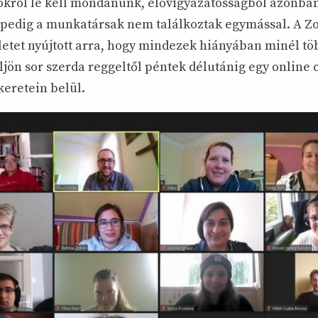
okról le kell mondanunk, elővigyázatosságból azonba
 pedig a munkatársak nem találkoztak egymással. A 
letet nyújtott arra, hogy mindezek hiányában minél t
ljön sor szerda reggeltől péntek délutánig egy online 
keretein belül.