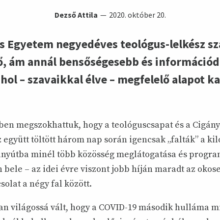
Dezső Attila
2020. október 20.
s Egyetem negyedéves teológus-lelkész sza
ző, ám annál bensőségesebb és informáci
hol – szavaikkal élve – megfelelő alapot k
ben megszokhattuk, hogy a teológuscsapat és a Cigán
együtt töltött három nap során igencsak „falták” a ki
nyútba minél több közösség meglátogatása és progra
n bele – az idei évre viszont jobb híján maradt az oko
solat a négy fal között.
n világossá vált, hogy a COVID-19 második hulláma mi