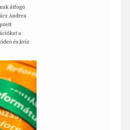
inak átfogó
nácz Andrea
pzett
ációkat a
videó és kvíz