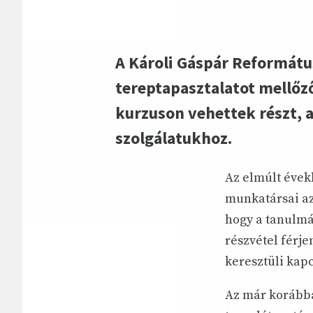
A Károli Gáspár Reformátu
tereptapasztalatot mellő
kurzuson vehettek részt, a
szolgálatukhoz.
Az elmúlt évek
munkatársai az 
hogy a tanulmá
részvétel férje
keresztüli kapc
Az már korábba