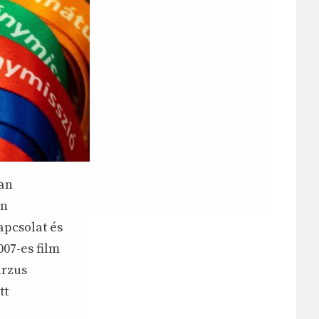
yan
én
apcsolat és
07-es film
urzus
tt