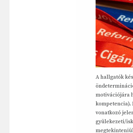
A hallgatók ké
öndetermináció
motivációjára 
kompetencia). 
vonatkozó jelen
gyülekezeti/isk
megtekinteniük