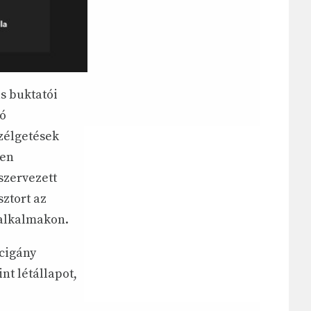
ás buktatói
ró
zélgetések
ben
szervezett
ztort az
 alkalmakon.
 cigány
nt létállapot,