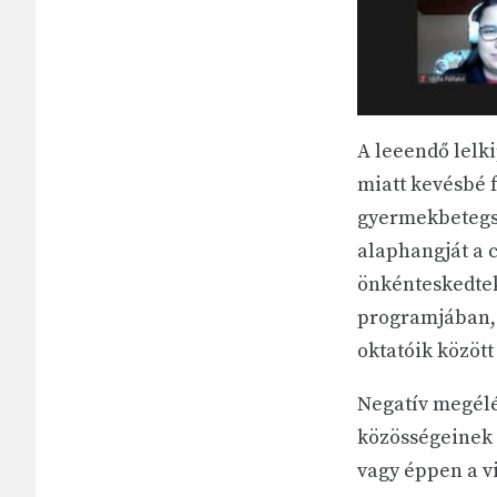
A leeendő lelki
miatt kevésbé f
gyermekbetegsé
alaphangját a 
önkénteskedtek
programjában, 
oktatóik közöt
Negatív megélé
közösségeinek e
vagy éppen a v