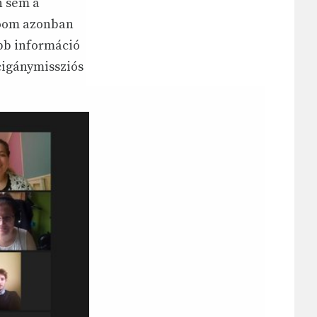
n sem a
Zoom azonban
öbb információ
cigánymissziós