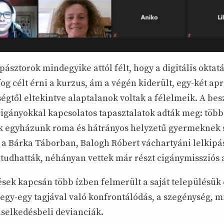
pásztorok mindegyike attól félt, hogy a digitális oktat
og célt érni a kurzus, ám a végén kiderült, egy-két ap
gtől eltekintve alaptalanok voltak a félelmeik. A bes
cigányokkal kapcsolatos tapasztalatok adták meg: töb
 egyházunk roma és hátrányos helyzetű gyermeknek 
a Bárka Táborban, Balogh Róbert váchartyáni lelkipás
t tudhatták, néhányan vettek már részt cigánymissziós
sek kapcsán több ízben felmerült a saját településük
gy-egy tagjával való konfrontálódás, a szegénység, mi
iselkedésbeli devianciák.