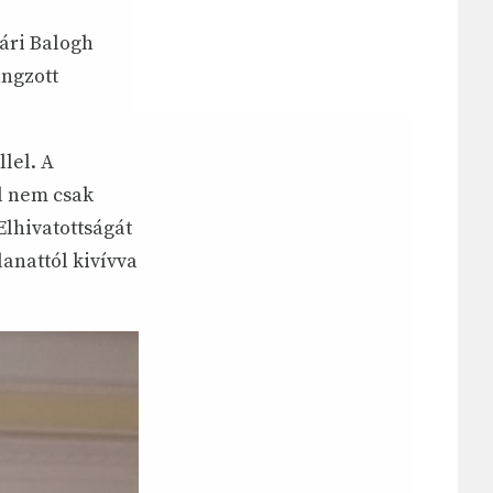
yári Balogh
ngzott
lel. A
l nem csak
Elhivatottságát
lanattól kivívva