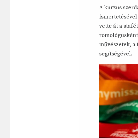
A kurzus szerd
ismertetésével
vette át a sta
romológusként 
művészetek, a t
segítségével.