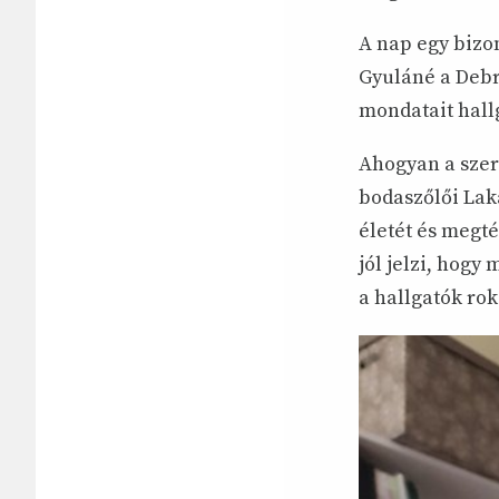
A nap egy bizo
Gyuláné a Deb
mondatait hall
Ahogyan a szerd
bodaszőlői Lak
életét és megté
jól jelzi, hogy
a hallgatók ro