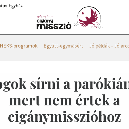
HEKS-programok
Együtt-egymásért
Jó példák - Jó arc
gok sírni a parókián
mert nem értek a
cigánymisszióhoz