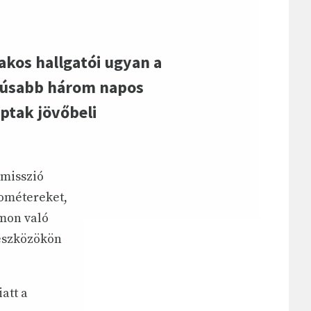
kos hallgatói ugyan a
ódúsabb három napos
aptak jövőbeli
ymisszió
lométereket,
mon való
seszközökön
att a