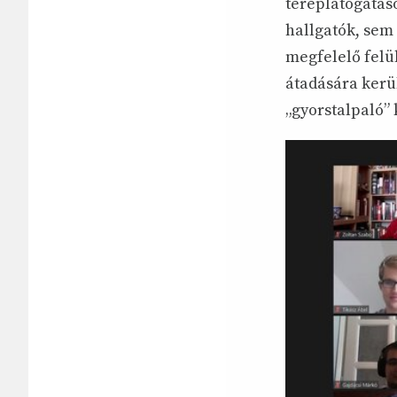
tereplátogatás
hallgatók, sem
megfelelő felü
átadására kerü
„gyorstalpaló” 