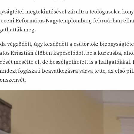
nyságtétel megtekintésével zárult: a teológusok a kon
receni Református Nagytemplomban, februárban elha
gathatták meg.
a végződött, úgy kezdődött a csütörtök: bizonyságtétel
atos Krisztián élőben kapcsolódott be a kurzusba, aho
rését mesélte el, de beszélgethetett is a hallgatókkal. 
 mindezt fogászati beavatkozásra várva tette, az első pil
konszenvét.