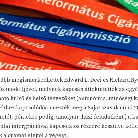
sőbb megismerkedhettek Edward L. Deci és Richard R
s modelljével, melynek kapcsán áttekintették az egy
ható külső és belső tényezőket (autonómia, minőségi k
Ehhez kapcsolódóan nézték meg a Saját szavak című 20
etét, péntekre pedig, amolyan „házi feladatként”, a k
olai intergrációval kapcsolatos részére készülve kelle
 a drámát eléjtől a végéig.