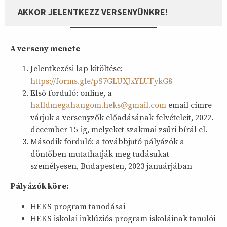
AKKOR JELENTKEZZ VERSENYÜNKRE!
A verseny menete
Jelentkezési lap kitöltése:
https://forms.gle/pS7GLUXJxYLUFykG8
Első forduló: online, a
halldmegahangom.heks@gmail.com
email címre
várjuk a versenyzők előadásának felvételeit, 2022.
december 15-ig, melyeket szakmai zsűri bírál el.
Második forduló: a továbbjutó pályázók a
döntőben mutathatják meg tudásukat
személyesen, Budapesten, 2023 januárjában
Pályázók köre:
HEKS program tanodásai
HEKS iskolai inklúziós program iskoláinak tanulói