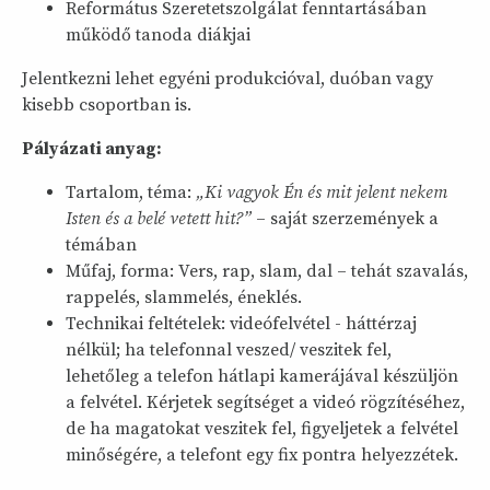
Református Szeretetszolgálat fenntartásában
működő tanoda diákjai
Jelentkezni lehet egyéni produkcióval, duóban vagy
kisebb csoportban is.
Pályázati anyag:
Tartalom, téma:
„Ki vagyok Én és mit jelent nekem
Isten és a belé vetett hit?”
– saját szerzemények a
témában
Műfaj, forma: Vers, rap, slam, dal – tehát szavalás,
rappelés, slammelés, éneklés.
Technikai feltételek: videófelvétel - háttérzaj
nélkül; ha telefonnal veszed/ veszitek fel,
lehetőleg a telefon hátlapi kamerájával készüljön
a felvétel. Kérjetek segítséget a videó rögzítéséhez,
de ha magatokat veszitek fel, figyeljetek a felvétel
minőségére, a telefont egy fix pontra helyezzétek.