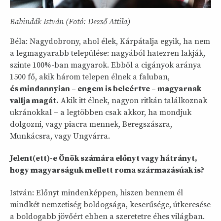
Babindák István (Fotó: Dezső Attila)
Béla: Nagydobrony, ahol élek, Kárpátalja egyik, ha nem
a legmagyarabb települése: nagyából hatezren lakják,
szinte 100%-ban magyarok. Ebből a cigányok aránya
1500 fő, akik három telepen élnek a faluban,
és mindannyian – engem is beleértve – magyarnak
vallja magát.
Akik itt élnek, nagyon ritkán találkoznak
ukránokkal – a legtöbben csak akkor, ha mondjuk
dolgozni, vagy piacra mennek, Beregszászra,
Munkácsra, vagy Ungvárra.
Jelent(ett)-e Önök számára előnyt vagy hátrányt,
hogy magyarságuk mellett roma származásúak is?
István: Előnyt mindenképpen, hiszen bennem él
mindkét nemzetiség boldogsága, keserűsége, útkeresése
a boldogabb jövőért ebben a szeretetre éhes világban.