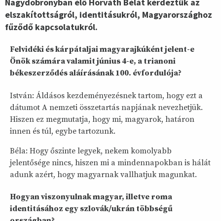
Nagydobronyban élő Horváth Bélát kérdeztük az
elszakítottságról, identitásukról, Magyarországhoz
fűződő kapcsolatukról.
Felvidéki és kárpátaljai magyarajkúként jelent-e
Önök számára valamit június 4-e, a trianoni
békeszerződés aláírásának 100. évfordulója?
István: Áldásos kezdeményezésnek tartom, hogy ezt a
dátumot A nemzeti összetartás napjának nevezhetjük.
Hiszen ez megmutatja, hogy mi, magyarok, határon
innen és túl, egybe tartozunk.
Béla: Hogy őszinte legyek, nekem komolyabb
jelentősége nincs, hiszen mi a mindennapokban is hálát
adunk azért, hogy magyarnak vallhatjuk magunkat.
Hogyan viszonyulnak magyar, illetve roma
identitásához egy szlovák/ukrán többségű
országban?