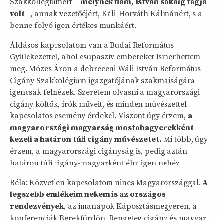
Szakkollégiumért –
melynek fiam, István sokáig tagja
volt
–, annak vezetőéjért, Káli-Horváth Kálmánért, s a
benne folyó igen értékes munkáért.
Áldásos kapcsolatom van a Budai Református
Gyülekezettel, ahol csupaszív embereket ismerhettem
meg. Mózes Áron a debreceni Wáli István Református
Cigány Szakkolégium igazgatójának szakmaiságára
igencsak felnézek. Szeretem olvasni a magyarországi
cigány költők, írók műveit, és minden művészettel
kapcsolatos esemény érdekel. Viszont úgy érzem,
a
magyarországi magyarság mostohagyerekként
kezeli a határon túli cigány művészetet.
Mi több, úgy
érzem, a magyarországi cigányság is, pedig aztán
határon túli cigány-magyarként élni igen nehéz.
Béla: Közvetlen kapcsolatom nincs Magyarországgal.
A
legszebb emlékeim nekem is az országos
rendezvények
, az imanapok Káposztásmegyeren, a
konferenciák Berekfürdőn. Rengeteg cigány és magyar