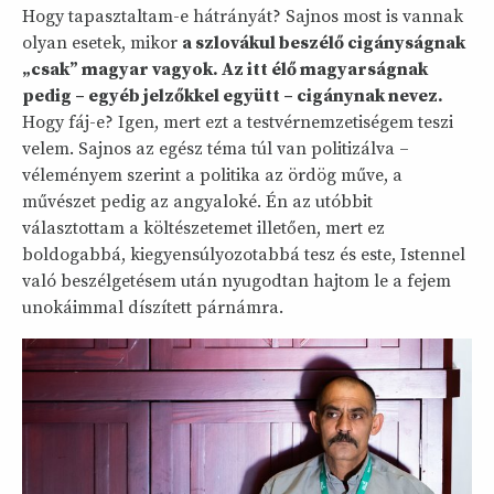
Hogy tapasztaltam-e hátrányát? Sajnos most is vannak
olyan esetek, mikor
a szlovákul beszélő cigányságnak
„csak” magyar vagyok. Az itt élő magyarságnak
pedig – egyéb jelzőkkel együtt – cigánynak nevez.
Hogy fáj-e? Igen, mert ezt a testvérnemzetiségem teszi
velem. Sajnos az egész téma túl van politizálva –
véleményem szerint a politika az ördög műve, a
művészet pedig az angyaloké. Én az utóbbit
választottam a költészetemet illetően, mert ez
boldogabbá, kiegyensúlyozotabbá tesz és este, Istennel
való beszélgetésem után nyugodtan hajtom le a fejem
unokáimmal díszített párnámra.