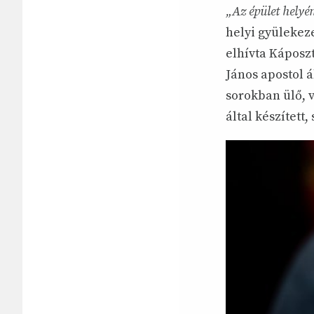
„Az épület helyé
helyi gyülekez
elhívta Káposz
János apostol á
sorokban ülő, 
által készített