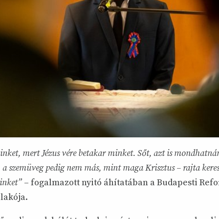
inket, mert Jézus vére betakar minket. Sőt, azt is mondhatná
, a szemüveg pedig nem más, mint maga Krisztus – rajta keres
einket”
– fogalmazott nyitó áhítatában a Budapesti Ref
lakója.