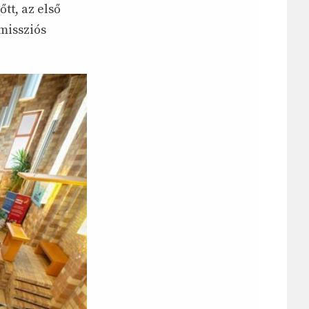
tt, az első
missziós