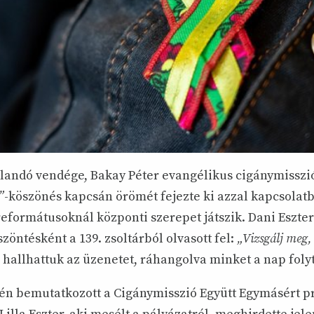
landó vendége, Bakay Péter evangélikus cigánymisszió
”
-köszönés kapcsán örömét fejezte ki azzal kapcsolatb
eformátusoknál központi szerepet játszik. Dani Eszter
zöntésként a 139. zsoltárból olvasott fel:
„Vizsgálj meg,
 hallhattuk az üzenetet, ráhangolva minket a nap foly
én bemutatkozott a Cigánymisszió Együtt Egymásért pr