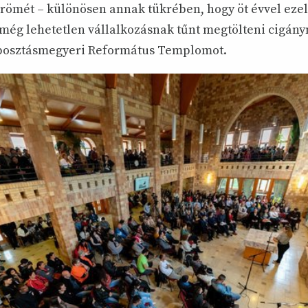
römét – különösen annak tükrében, hogy öt évvel ezelő
még lehetetlen vállalkozásnak tűnt megtölteni cigány
posztásmegyeri Református Templomot.