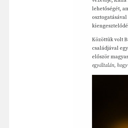
vezetője, Kalla
lehetőségét, a
osztogatásával 
kiengesztelődés
Közöttük volt B
családjával egy
először magyar
egyáltalán, hogy 