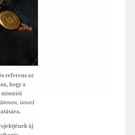
s referens az
an, hogy a
 missziói
 Istenem, ismerd
tatására.
ojektjének új