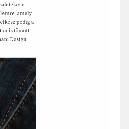
ezdeteket a
yelemre, amely
elkész pedig a
ton is tömött
mani Design