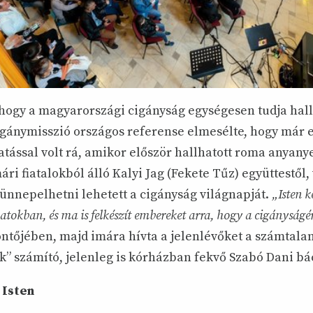
 hogy a magyarországi cigányság egységesen tudja hall
cigánymisszió országos referense elmesélte, hogy már
atással volt rá, amikor először hallhatott roma anyany
ári fiatalokból álló Kalyi Jag (Fekete Tűz) együttestől,
n ünnepelhetni lehetett a cigányság világnapját.
„Isten k
atokban, és ma is felkészít embereket arra, hogy a cigányság
ntőjében, majd imára hívta a jelenlévőket a számtala
k” számító, jelenleg is kórházban fekvő Szabó Dani bác
 Isten