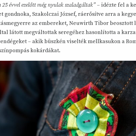
n 25 évvel ezelőtt még nyulak szaladgáltak”
– idézte fel a k
et gondnoka, Szakolczai József, ráerősítve arra a keg
tásmegyerre az embereket, Neuwirth Tibor beosztott l
ltal látott megváltottak seregéhez hasonlította a karza
vendégeket – akik büszkén viselték mellkasukon a Ro
, színpompás kokárdákat.