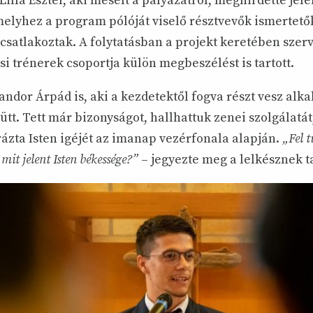
 Lilla Eszter, aki mesélt a pályázatról, meghirdette jel
melyhez a program pólóját viselő résztvevők ismertető
csatlakoztak. A folytatásban a projekt keretében szer
i trénerek csoportja külön megbeszélést is tartott.
andor Árpád is, aki a kezdetektől fogva részt vesz alk
ütt. Tett már bizonyságot, hallhattuk zenei szolgálatát
ázta Isten igéjét az imanap vezérfonala alapján.
„Fel 
mit jelent Isten békessége?”
– jegyezte meg a lelkésznek ta