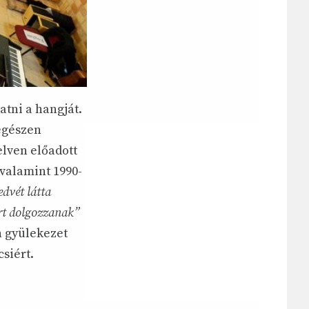
atni a hangját.
 egészen
elven előadott
 valamint 1990-
edvét látta
ért dolgozzanak”
n gyülekezet
siért.