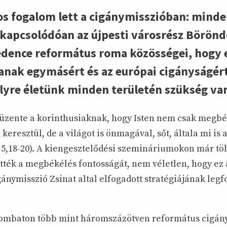
 fogalom lett a cigánymisszióban: minden
apcsolódóan az újpesti városrész Börön
dence református roma közösségei, hogy e
anak egymásért és az európai cigányságért
lyre életünk minden területén szükség va
t üzente a korinthusiaknak, hogy Isten nem csak megb
keresztül, de a világot is önmagával, sőt, általa mi is 
 5,18-20). A kiengesztelődési szemináriumokon már tö
tték a megbékélés fontosságát, nem véletlen, hogy ez
ánymisszió Zsinat altal elfogadott stratégiájának leg
szombaton több mint háromszázötven református cigány 