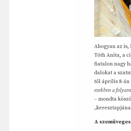
Ahogyan az is,
Tóth Anita, a 
fiatalon nagy h
dalokat a szatm
től április 8-á
ezekben a folyam
– mondta köszö
„keresztapjána
A szemüveges