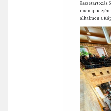
összetartozás ö
imanap idején 
alkalmon a Ká