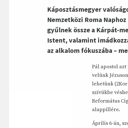
Káposztásmegyer valóságos
Nemzetközi Roma Naphoz k
gyűlnek össze a Kárpát-me
Istent, valamint imádkozz
az alkalom fókuszába – me
Pál apostol az
velünk Jézuson 
lehetünk (2Kor
szívükbe véshe
Református Cig
alappillére.
Április 6-án, 