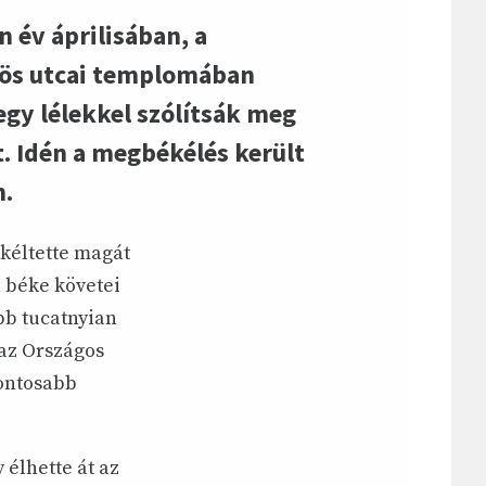
 év áprilisában, a
dös utcai templomában
gy lélekkel szólítsák meg
. Idén a megbékélés került
n.
ékéltette magát
a béke követei
bb tucatnyian
 az Országos
fontosabb
élhette át az