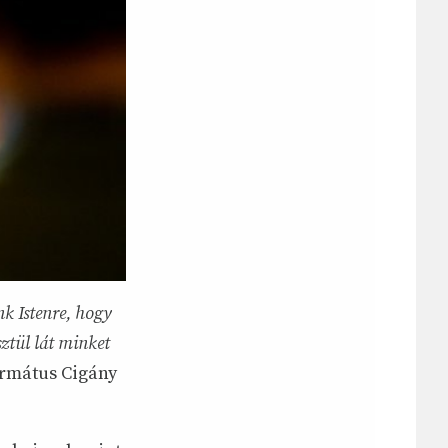
nk Istenre, hogy
ztül lát minket
ormátus Cigány