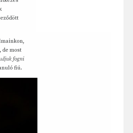
entkezés
k
veződött
almainkon,
, de most
tudjuk fogni
nuló fiú.