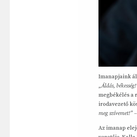
Imanapjaink ál
„Áldás, békesség!
megbékélés a r
irodavezető kös
meg szívemet!”
–
Az imanap elej