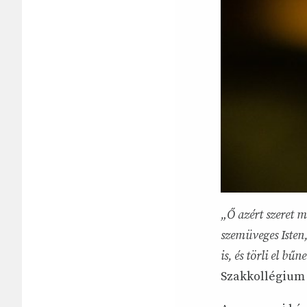
„Ő azért szeret m
szemüveges Isten
is, és törli el bűn
Szakkollégium 