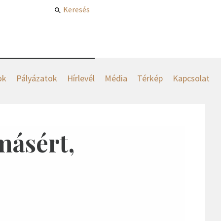
Keresés
ok
Pályázatok
Hírlevél
Média
Térkép
Kapcsolat
másért,