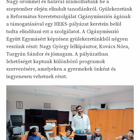
Nagy örömmel és hálával számolhatunk be a
szeptember elején elindult tanodánkról. Gyülekezetünk
a Református Szeretetszolgálat Cigánymissziós ágának
a támogatásával egy HEKS-pályázat keretein belül
tudta elindítani ezt a szolgálatot. A Cigánymisszió
Együtt Egymásért képzésen gyülekezetünkből négyen
veszünk részt: Nagy György lelkipásztor, Kovács Nóra,
Turgyán Sándor és jómagam. A pályázatban
lehetőséget kaptunk különböző programok
szervezésére, amelyeken a gyermekek önként és
ingyenesen vehetnek részt.