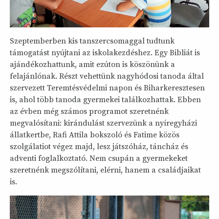
Szeptemberben kis tanszercsomaggal tudtunk
támogatást nyújtani az iskolakezdéshez. Egy Bibliát is
ajándékozhattunk, amit ezúton is köszönünk a
felajánlónak. Részt vehettünk nagyhódosi tanoda által
szervezett Teremtésvédelmi napon és Biharkeresztesen
is, ahol több tanoda gyermekei találkozhattak. Ebben
az évben még számos programot szeretnénk
megvalósítani: kirándulást szervezünk a nyíregyházi
állatkertbe, Rafi Attila bokszoló és Fatime közös
szolgálatiot végez majd, lesz játszóház, táncház és
adventi foglalkoztató. Nem csupán a gyermekeket
szeretnénk megszólítani, elérni, hanem a családjaikat
is.