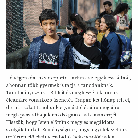
Hétvégenként házicsoportot tartunk az egyik családnál,
ahonnan több gyermek is tagja a tanodánknak.
Tanulmányozzuk a Bibliát és megbeszéljük annak
életünkre vonatkozó üzenetét. Csupán két hónap telt el,
de már sokat tanultunk egymástól és újra meg újra
megtapasztalhatjuk imádságaink hatalmas erejét.
Hisszük, hogy Isten előttünk megy és megáldotta
szolgálatunkat. Reménységünk, hogy a gyülekezetünk
területén élő cigány családok bekapcsolódnak a