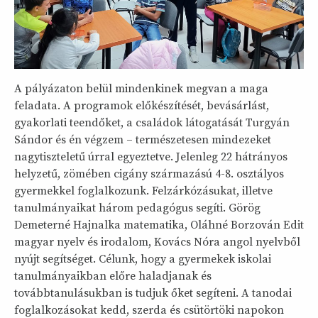
A pályázaton belül mindenkinek megvan a maga
feladata. A programok előkészítését, bevásárlást,
gyakorlati teendőket, a családok látogatását Turgyán
Sándor és én végzem – természetesen mindezeket
nagytiszteletű úrral egyeztetve. Jelenleg 22 hátrányos
helyzetű, zömében cigány származású 4-8. osztályos
gyermekkel foglalkozunk. Felzárkózásukat, illetve
tanulmányaikat három pedagógus segíti. Görög
Demeterné Hajnalka matematika, Oláhné Borzován Edit
magyar nyelv és irodalom, Kovács Nóra angol nyelvből
nyújt segítséget. Célunk, hogy a gyermekek iskolai
tanulmányaikban előre haladjanak és
továbbtanulásukban is tudjuk őket segíteni. A tanodai
foglalkozásokat kedd, szerda és csütörtöki napokon