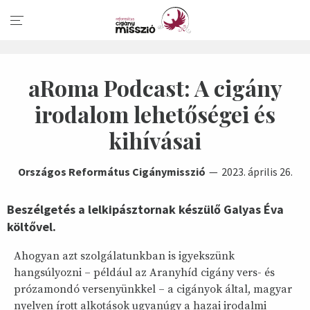
aRoma Podcast: A cigány
irodalom lehetőségei és
kihívásai
Országos Református Cigánymisszió
2023. április 26.
Beszélgetés a lelkipásztornak készülő Galyas Éva
költővel.
Ahogyan azt szolgálatunkban is igyekszünk
hangsúlyozni – például az Aranyhíd cigány vers- és
prózamondó versenyünkkel – a cigányok által, magyar
nyelven írott alkotások ugyanúgy a hazai irodalmi