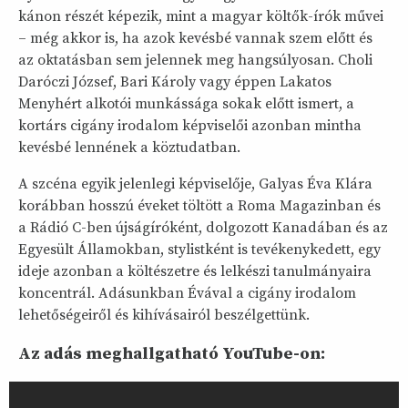
kánon részét képezik, mint a magyar költők-írók művei
– még akkor is, ha azok kevésbé vannak szem előtt és
az oktatásban sem jelennek meg hangsúlyosan. Choli
Daróczi József, Bari Károly vagy éppen Lakatos
Menyhért alkotói munkássága sokak előtt ismert, a
kortárs cigány irodalom képviselői azonban mintha
kevésbé lennének a köztudatban.
A szcéna egyik jelenlegi képviselője, Galyas Éva Klára
korábban hosszú éveket töltött a Roma Magazinban és
a Rádió C-ben újságíróként, dolgozott Kanadában és az
Egyesült Államokban, stylistként is tevékenykedett, egy
ideje azonban a költészetre és lelkészi tanulmányaira
koncentrál. Adásunkban Évával a cigány irodalom
lehetőségeiről és kihívásairól beszélgettünk.
Az adás meghallgatható YouTube-on: