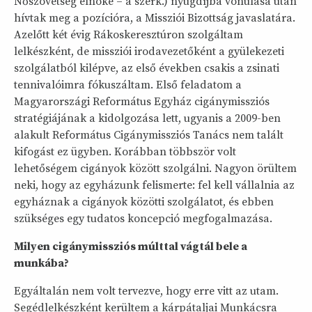
Nőszövetség elnöke – a szerk.) nyugdíjba vonulása után
hívtak meg a pozícióra, a Missziói Bizottság javaslatára.
Azelőtt két évig Rákoskeresztúron szolgáltam
lelkészként, de missziói irodavezetőként a gyülekezeti
szolgálatból kilépve, az első években csakis a zsinati
tennivalóimra fókuszáltam. Első feladatom a
Magyarországi Református Egyház cigánymissziós
stratégiájának a kidolgozása lett, ugyanis a 2009-ben
alakult Református Cigánymissziós Tanács nem talált
kifogást ez ügyben. Korábban többször volt
lehetőségem cigányok között szolgálni. Nagyon örültem
neki, hogy az egyházunk felismerte: fel kell vállalnia az
egyháznak a cigányok közötti szolgálatot, és ebben
szükséges egy tudatos koncepció megfogalmazása.
Milyen cigánymissziós múlttal vágtál bele a
munkába?
Egyáltalán nem volt tervezve, hogy erre vitt az utam.
Segédlelkészként kerültem a kárpátaljai Munkácsra