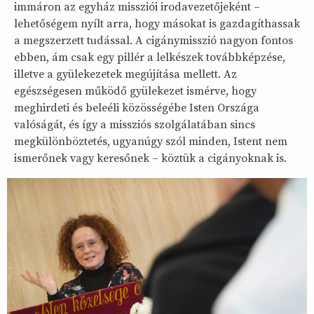
immáron az egyház missziói irodavezetőjeként –
lehetőségem nyílt arra, hogy másokat is gazdagíthassak
a megszerzett tudással. A cigánymisszió nagyon fontos
ebben, ám csak egy pillér a lelkészek továbbképzése,
illetve a gyülekezetek megújítása mellett. Az
egészségesen működő gyülekezet ismérve, hogy
meghirdeti és beleéli közösségébe Isten Országa
valóságát, és így a missziós szolgálatában sincs
megkülönböztetés, ugyanúgy szól minden, Istent nem
ismerőnek vagy keresőnek – köztük a cigányoknak is.