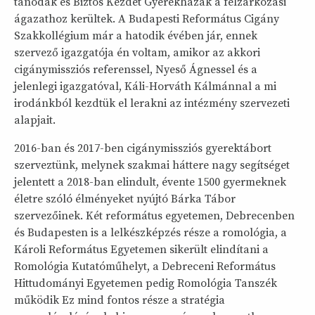
tanodák és Biztos Kezdet Gyerekházak a felzárkózási
ágazathoz kerültek. A Budapesti Református Cigány
Szakkollégium már a hatodik évében jár, ennek
szervező igazgatója én voltam, amikor az akkori
cigánymissziós referenssel, Nyeső Ágnessel és a
jelenlegi igazgatóval, Káli-Horváth Kálmánnal a mi
irodánkból kezdtük el lerakni az intézmény szervezeti
alapjait.
2016-ban és 2017-ben cigánymissziós gyerektábort
szerveztünk, melynek szakmai háttere nagy segítséget
jelentett a 2018-ban elindult, évente 1500 gyermeknek
életre szóló élményeket nyújtó Bárka Tábor
szervezőinek. Két református egyetemen, Debrecenben
és Budapesten is a lelkészképzés része a romológia, a
Károli Református Egyetemen sikerült elindítani a
Romológia Kutatóműhelyt, a Debreceni Református
Hittudományi Egyetemen pedig Romológia Tanszék
működik Ez mind fontos része a stratégia