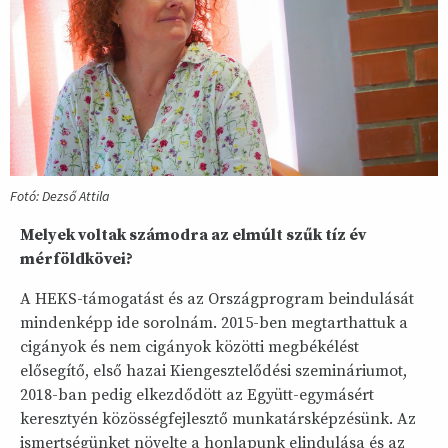
Fotó: Dezső Attila
Melyek voltak számodra az elmúlt szűk tíz év
mérföldkövei?
A HEKS-támogatást és az Országprogram beindulását
mindenképp ide sorolnám. 2015-ben megtarthattuk a
cigányok és nem cigányok közötti megbékélést
elősegítő, első hazai Kiengesztelődési szemináriumot,
2018-ban pedig elkezdődött az Együtt-egymásért
keresztyén közösségfejlesztő munkatársképzésünk. Az
ismertségünket növelte a honlapunk elindulása és az