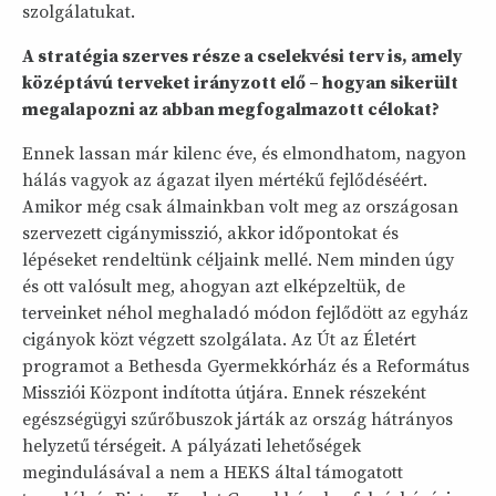
szolgálatukat.
A stratégia szerves része a cselekvési terv is, amely
középtávú terveket irányzott elő – hogyan sikerült
megalapozni az abban megfogalmazott célokat?
Ennek lassan már kilenc éve, és elmondhatom, nagyon
hálás vagyok az ágazat ilyen mértékű fejlődéséért.
Amikor még csak álmainkban volt meg az országosan
szervezett cigánymisszió, akkor időpontokat és
lépéseket rendeltünk céljaink mellé. Nem minden úgy
és ott valósult meg, ahogyan azt elképzeltük, de
terveinket néhol meghaladó módon fejlődött az egyház
cigányok közt végzett szolgálata. Az Út az Életért
programot a Bethesda Gyermekkórház és a Református
Missziói Központ indította útjára. Ennek részeként
egészségügyi szűrőbuszok járták az ország hátrányos
helyzetű térségeit. A pályázati lehetőségek
megindulásával a nem a HEKS által támogatott