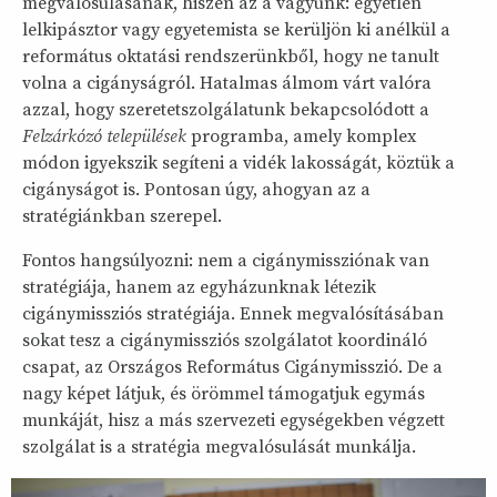
megvalósulásának, hiszen az a vágyunk: egyetlen
lelkipásztor vagy egyetemista se kerüljön ki anélkül a
református oktatási rendszerünkből, hogy ne tanult
volna a cigányságról. Hatalmas álmom várt valóra
azzal, hogy szeretetszolgálatunk bekapcsolódott a
Felzárkózó települések
programba, amely komplex
módon igyekszik segíteni a vidék lakosságát, köztük a
cigányságot is. Pontosan úgy, ahogyan az a
stratégiánkban szerepel.
Fontos hangsúlyozni: nem a cigánymissziónak van
stratégiája, hanem az egyházunknak létezik
cigánymissziós stratégiája. Ennek megvalósításában
sokat tesz a cigánymissziós szolgálatot koordináló
csapat, az Országos Református Cigánymisszió. De a
nagy képet látjuk, és örömmel támogatjuk egymás
munkáját, hisz a más szervezeti egységekben végzett
szolgálat is a stratégia megvalósulását munkálja.