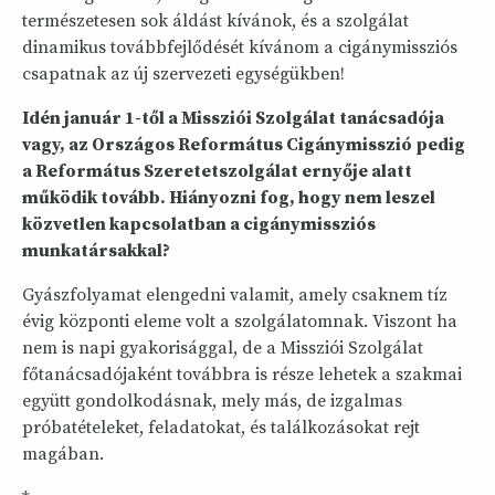
természetesen sok áldást kívánok, és a szolgálat
dinamikus továbbfejlődését kívánom a cigánymissziós
csapatnak az új szervezeti egységükben!
Idén január 1-től a Missziói Szolgálat tanácsadója
vagy, az Országos Református Cigánymisszió pedig
a Református Szeretetszolgálat ernyője alatt
működik tovább. Hiányozni fog, hogy nem leszel
közvetlen kapcsolatban a cigánymissziós
munkatársakkal?
Gyászfolyamat elengedni valamit, amely csaknem tíz
évig központi eleme volt a szolgálatomnak. Viszont ha
nem is napi gyakorisággal, de a Missziói Szolgálat
főtanácsadójaként továbbra is része lehetek a szakmai
együtt gondolkodásnak, mely más, de izgalmas
próbatételeket, feladatokat, és találkozásokat rejt
magában.