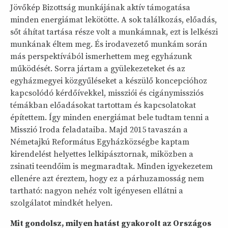
Jövőkép Bizottság munkájának aktív támogatása
minden energiámat lekötötte. A sok találkozás, előadás,
sőt áhítat tartása része volt a munkámnak, ezt is lelkészi
munkának éltem meg. És irodavezető munkám során
más perspektívából ismerhettem meg egyházunk
működését. Sorra jártam a gyülekezeteket és az
egyházmegyei közgyűléseket a készülő koncepcióhoz
kapcsolódó kérdőívekkel, missziói és cigánymissziós
témákban előadásokat tartottam és kapcsolatokat
építettem. Így minden energiámat bele tudtam tenni a
Misszió Iroda feladataiba. Majd 2015 tavaszán a
Németajkú Református Egyházközségbe kaptam
kirendelést helyettes lelkipásztornak, miközben a
zsinati teendőim is megmaradtak. Minden igyekezetem
ellenére azt éreztem, hogy ez a párhuzamosság nem
tartható: nagyon nehéz volt igényesen ellátni a
szolgálatot mindkét helyen.
Mit gondolsz, milyen hatást gyakorolt az Országos