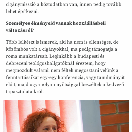
cigánymisszió a köztudatban van, innen pedig tovább
lehet építkezni.
Személyes élményeid vannak hozzáállásbeli
változásról?
Több lelkészt is ismerek, aki ha nem is ellenséges, de
közömbös volt a cigányokkal, ma pedig támogatja a
roma munkatársait. Leginkább a budapesti és
debreceni teológushallgatóknál éreztem, hogy
megmozdult valami: nem féltek megosztani velünk a
fenntartásaikat egy-egy konferencia, vagy tanulmányút
előtt, majd ugyanolyan nyíltsággal beszéltek a kedvező
tapasztalataikról.