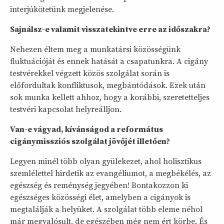
interjúkötetünk megjelenése.
Sajnálsz-e valamit visszatekintve erre az időszakra?
Nehezen éltem meg a munkatársi közösségünk
fluktuációját és ennek hatását a csapatunkra. A cigány
testvérekkel végzett közös szolgálat során is
előfordultak konfliktusok, megbántódások. Ezek után
sok munka kellett ahhoz, hogy a korábbi, szeretetteljes
testvéri kapcsolat helyreálljon.
Van-e vágyad, kívánságod a református
cigánymissziós szolgálat jövőjét illetően?
Legyen minél több olyan gyülekezet, ahol holisztikus
szemlélettel hirdetik az evangéliumot, a megbékélés, az
egészség és reménység jegyében! Bontakozzon ki
egészséges közösségi élet, amelyben a cigányok is
megtalálják a helyüket. A szolgálat több eleme néhol
már megvalósult, de egészében még nem ért körbe. És