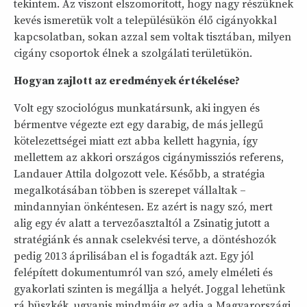
tekintem. Az viszont elszomorított, hogy nagy részüknek
kevés ismeretük volt a településükön élő cigányokkal
kapcsolatban, sokan azzal sem voltak tisztában, milyen
cigány csoportok élnek a szolgálati területükön.
Hogyan zajlott az eredmények értékelése?
Volt egy szociológus munkatársunk, aki ingyen és
bérmentve végezte ezt egy darabig, de más jellegű
kötelezettségei miatt ezt abba kellett hagynia, így
mellettem az akkori országos cigánymissziós referens,
Landauer Attila dolgozott vele. Később, a stratégia
megalkotásában többen is szerepet vállaltak –
mindannyian önkéntesen. Ez azért is nagy szó, mert
alig egy év alatt a tervezőasztaltól a Zsinatig jutott a
stratégiánk és annak cselekvési terve, a döntéshozók
pedig 2013 áprilisában el is fogadták azt. Egy jól
felépített dokumentumról van szó, amely elméleti és
gyakorlati szinten is megállja a helyét. Joggal lehetünk
rá büszkék, ugyanis mindmáig ez adja a Magyarországi