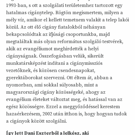
1993-ban, s ott a szolgálati területemhez tartozott egy
hatalmas cigánytelep. Rögtön megismertem, milyen a
mély víz, amikor el kellett temetnem valakit a telep lakói
közül. Az ott élő cigány fiatalokból néhányan
bekapcsolódtak az ifjúsági csoportunkba, majd
megtaláltak más olyan református szolgáló testvérek,
akik az evangéliumot meghirdették a helyi
cigányságnak. Összefogásban velük, sikerült
munkatársképzést indítani a cigánymissziós
vezetőknek, és közösen csendesnapokat,
gyerektáborokat szervezni. Ott éltem át, abban a
nyomorban, ami sokkal súlyosabb, mint a
magyarországi cigány közösségeké, ahogy az
evangélium életeket változtat meg, és hatással van az
egész közösségre. Ezzel a meggyőződéssel kerestem
hazaérkezésem, 2002 után itthon is, hogy hogyan tudok
a cigányok között szolgálni.
Így lett Dani Eszterből a lelkész, aki