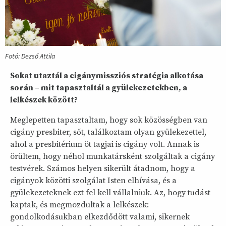
Fotó: Dezső Attila
Sokat utaztál a cigánymissziós stratégia alkotása
során – mit tapasztaltál a gyülekezetekben, a
lelkészek között?
Meglepetten tapasztaltam, hogy sok közösségben van
cigány presbiter, sőt, találkoztam olyan gyülekezettel,
ahol a presbitérium öt tagjai is cigány volt. Annak is
örültem, hogy néhol munkatársként szolgáltak a cigány
testvérek. Számos helyen sikerült átadnom, hogy a
cigányok közötti szolgálat Isten elhívása, és a
gyülekezeteknek ezt fel kell vállalniuk. Az, hogy tudást
kaptak, és megmozdultak a lelkészek:
gondolkodásukban elkezdődött valami, sikernek