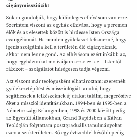
cigánymissziózik?
Sokan gondolják, hogy különleges elhívásom van erre.
Szerintem viszont az egyház elhívása, hogy a peremen
élők és az elesettek között is hirdesse Isten Országa
evangéliumát. Ha minden gyülekezet felismerné, hogy
igenis szolgálnia kell a területén élő cigányoknak,
akkor nem lenne gond. Az elhívásom ezért inkább az,
hogy egyházunkat motiváljam arra: ezt az – Istentől
rábízott – szolgálatot hűségesen tudja végezni.
Azt viszont már teológusként elhatároztam: szeretnék
gyülekezetépítést és missziológiát tanulni, hogy
segíthessek a lelkészeknek új utakat találni, megerősítve
őket a missziói identitásukban. 1994-ben és 1995-ben a
Németországi Erlangenben, 1998 és 2000 között pedig
az Egyesült Államokban, Grand Rapidsben a Kálvin
Teológián folytattam posztgraduális tanulmányokat
ezen a szakterületen. Bő egy évtizeddel később pedig –