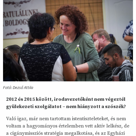
Fotó: Dezső Attila
2012 és 2015 között, irodavezetőként nem végeztél
gyülekezeti szolgálatot – nem hiányzott a szószék?
Való igaz, már nem tartottam istentiszteleteket, és nem
voltam a hagyományos értelemben vett aktív lelkész, de
a cigánymissziós stratégia megalkotása, és az Egyházi