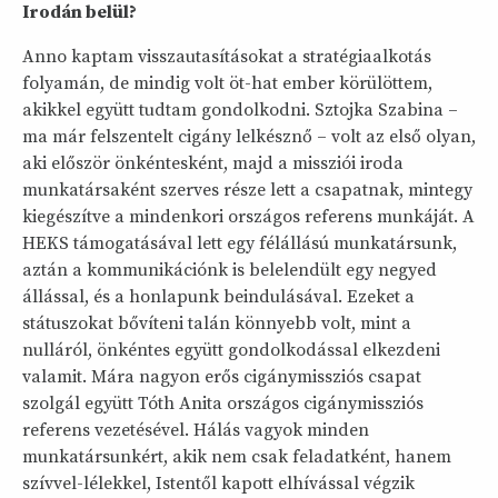
Irodán belül?
Anno kaptam visszautasításokat a stratégiaalkotás
folyamán, de mindig volt öt-hat ember körülöttem,
akikkel együtt tudtam gondolkodni. Sztojka Szabina –
ma már felszentelt cigány lelkésznő – volt az első olyan,
aki először önkéntesként, majd a missziói iroda
munkatársaként szerves része lett a csapatnak, mintegy
kiegészítve a mindenkori országos referens munkáját. A
HEKS támogatásával lett egy félállású munkatársunk,
aztán a kommunikációnk is belelendült egy negyed
állással, és a honlapunk beindulásával. Ezeket a
státuszokat bővíteni talán könnyebb volt, mint a
nulláról, önkéntes együtt gondolkodással elkezdeni
valamit. Mára nagyon erős cigánymissziós csapat
szolgál együtt Tóth Anita országos cigánymissziós
referens vezetésével. Hálás vagyok minden
munkatársunkért, akik nem csak feladatként, hanem
szívvel-lélekkel, Istentől kapott elhívással végzik