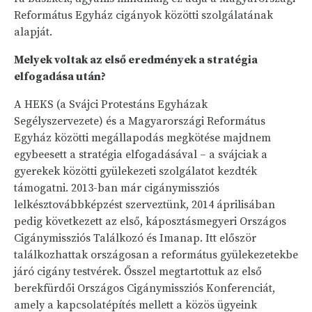
Református Egyház cigányok közötti szolgálatának
alapját.
Melyek voltak az első eredmények a stratégia
elfogadása után?
A HEKS (a Svájci Protestáns Egyházak
Segélyszervezete) és a Magyarországi Református
Egyház közötti megállapodás megkötése majdnem
egybeesett a stratégia elfogadásával – a svájciak a
gyerekek közötti gyülekezeti szolgálatot kezdték
támogatni. 2013-ban már cigánymissziós
lelkésztovábbképzést szerveztünk, 2014 áprilisában
pedig következett az első, káposztásmegyeri Országos
Cigánymissziós Találkozó és Imanap. Itt először
találkozhattak országosan a református gyülekezetekbe
járó cigány testvérek. Ősszel megtartottuk az első
berekfürdői Országos Cigánymissziós Konferenciát,
amely a kapcsolatépítés mellett a közös ügyeink