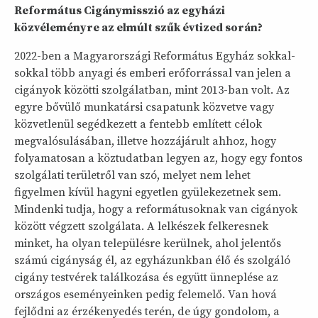
Református Cigánymisszió az egyházi
közvéleményre az elmúlt szűk évtized során?
2022-ben a Magyarországi Református Egyház sokkal-
sokkal több anyagi és emberi erőforrással van jelen a
cigányok közötti szolgálatban, mint 2013-ban volt. Az
egyre bővülő munkatársi csapatunk közvetve vagy
közvetlenül segédkezett a fentebb említett célok
megvalósulásában, illetve hozzájárult ahhoz, hogy
folyamatosan a köztudatban legyen az, hogy egy fontos
szolgálati területről van szó, melyet nem lehet
figyelmen kívül hagyni egyetlen gyülekezetnek sem.
Mindenki tudja, hogy a reformátusoknak van cigányok
között végzett szolgálata. A lelkészek felkeresnek
minket, ha olyan településre kerülnek, ahol jelentős
számú cigányság él, az egyházunkban élő és szolgáló
cigány testvérek találkozása és együtt ünneplése az
országos eseményeinken pedig felemelő. Van hová
fejlődni az érzékenyedés terén, de úgy gondolom, a