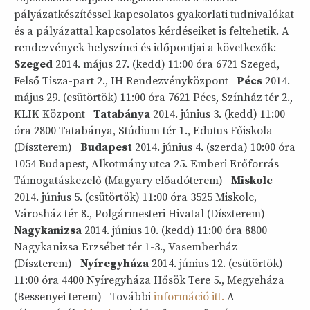
pályázatkészítéssel kapcsolatos gyakorlati tudnivalókat
és a pályázattal kapcsolatos kérdéseiket is feltehetik. A
rendezvények helyszínei és időpontjai a következők:
Szeged
2014. május 27. (kedd) 11:00 óra 6721 Szeged,
Felső Tisza-part 2., IH Rendezvényközpont
Pécs
2014.
május 29. (csütörtök) 11:00 óra 7621 Pécs, Színház tér 2.,
KLIK Központ
Tatabánya
2014. június 3. (kedd) 11:00
óra 2800 Tatabánya, Stúdium tér 1., Edutus Főiskola
(Díszterem)
Budapest
2014. június 4. (szerda) 10:00 óra
1054 Budapest, Alkotmány utca 25. Emberi Erőforrás
Támogatáskezelő (Magyary előadóterem)
Miskolc
2014. június 5. (csütörtök) 11:00 óra 3525 Miskolc,
Városház tér 8., Polgármesteri Hivatal (Díszterem)
Nagykanizsa
2014. június 10. (kedd) 11:00 óra 8800
Nagykanizsa Erzsébet tér 1-3., Vasemberház
(Díszterem)
Nyíregyháza
2014. június 12. (csütörtök)
11:00 óra 4400 Nyíregyháza Hősök Tere 5., Megyeháza
(Bessenyei terem) További
információ itt.
A