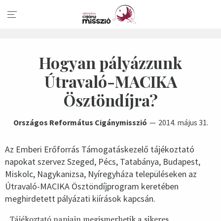
Hogyan pályázzunk
Útravaló-MACIKA
Ösztöndíjra?
Országos Református Cigánymisszió
2014. május 31.
Az Emberi Erőforrás Támogatáskezelő tájékoztató
napokat szervez Szeged, Pécs, Tatabánya, Budapest,
Miskolc, Nagykanizsa, Nyíregyháza településeken az
Útravaló-MACIKA Ösztöndíjprogram keretében
meghirdetett pályázati kiírások kapcsán.
Tájékoztató napjain megismerhetik a sikeres