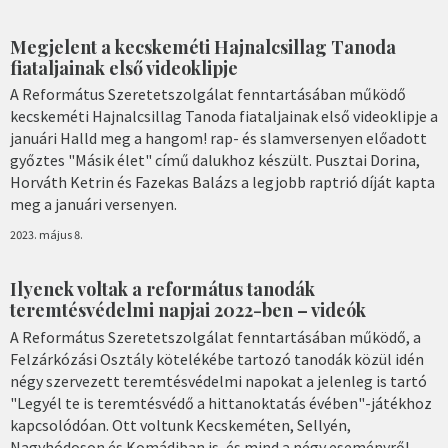
Megjelent a kecskeméti Hajnalcsillag Tanoda
fiataljainak első videoklipje
A Református Szeretetszolgálat fenntartásában működő
kecskeméti Hajnalcsillag Tanoda fiataljainak első videoklipje a
januári Halld meg a hangom! rap- és slamversenyen előadott
győztes "Másik élet" című dalukhoz készült. Pusztai Dorina,
Horváth Ketrin és Fazekas Balázs a legjobb raptrió díját kapta
meg a januári versenyen.
2023. május 8.
Ilyenek voltak a református tanodák
teremtésvédelmi napjai 2022-ben – videók
A Református Szeretetszolgálat fenntartásában működő, a
Felzárkózási Osztály kötelékébe tartozó tanodák közül idén
négy szervezett teremtésvédelmi napokat a jelenleg is tartó
"Legyél te is teremtésvédő a hittanoktatás évében"-játékhoz
kapcsolódóan. Ott voltunk Kecskeméten, Sellyén,
Nagyhódoson és Komádiban is, és mind a négy eseményről