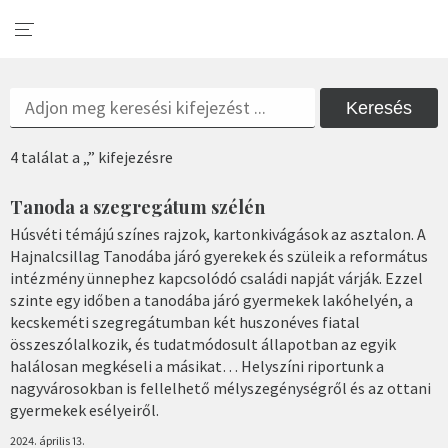
Keresés
4 találat a „” kifejezésre
Tanoda a szegregátum szélén
Húsvéti témájú színes rajzok, kartonkivágások az asztalon. A
Hajnalcsillag Tanodába járó gyerekek és szüleik a református
intézmény ünnephez kapcsolódó családi napját várják. Ezzel
szinte egy időben a tanodába járó gyermekek lakóhelyén, a
kecskeméti szegregátumban két huszonéves fiatal
összeszólalkozik, és tudatmódosult állapotban az egyik
halálosan megkéseli a másikat… Helyszíni riportunk a
nagyvárosokban is fellelhető mélyszegénységről és az ottani
gyermekek esélyeiről.
2024. április 13.