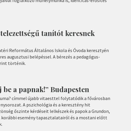
yaival foglalkozó műhelymunka is, identitás-erősítés
telezettségű tanítót keresnek
téri Református Általános Iskola és Óvoda keresztyén
res augusztusi belépéssel. A bérezés a pedagógus-
int történik.
lj be a papnak!” Budapesten
iuma? címmel újabb vitaesttel folytatódik a fővárosban
nysorozat. A pszichológia és a keresztény hit
zönség őszinte kérdéseit lelkészek és papok a Grundon,
A korábbi esemény tapasztalatairól és a mostani előtt
k.