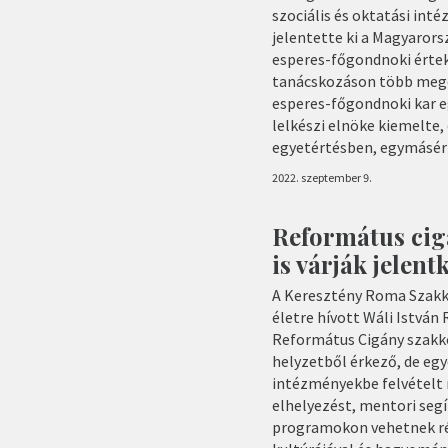
szociális és oktatási int
jelentette ki a Magyaror
esperes-főgondnoki értek
tanácskozáson több megold
esperes-főgondnoki kar 
lelkészi elnöke kiemelte,
egyetértésben, egymásér
2022. szeptember 9.
Református cig
is várják jelent
A Keresztény Roma Szakko
életre hívott Wáli István
Református Cigány szakko
helyzetből érkező, de eg
intézményekbe felvételt 
elhelyezést, mentori seg
programokon vehetnek rés