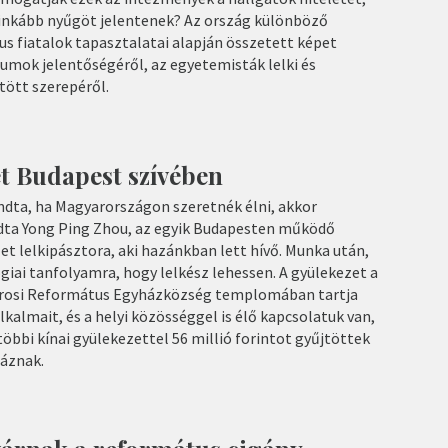
 inkább nyűgöt jelentenek? Az ország különböző
s fiatalok tapasztalatai alapján összetett képet
umok jelentőségéről, az egyetemisták lelki és
tött szerepéről.
et Budapest szívében
dta, ha Magyarországon szeretnék élni, akkor
dta Yong Ping Zhou, az egyik Budapesten működő
et lelkipásztora, aki hazánkban lett hívő. Munka után,
giai tanfolyamra, hogy lelkész lehessen. A gyülekezet a
rosi Református Egyházközség templomában tartja
lkalmait, és a helyi közösséggel is élő kapcsolatuk van,
 többi kínai gyülekezettel 56 millió forintot gyűjtöttek
háznak.