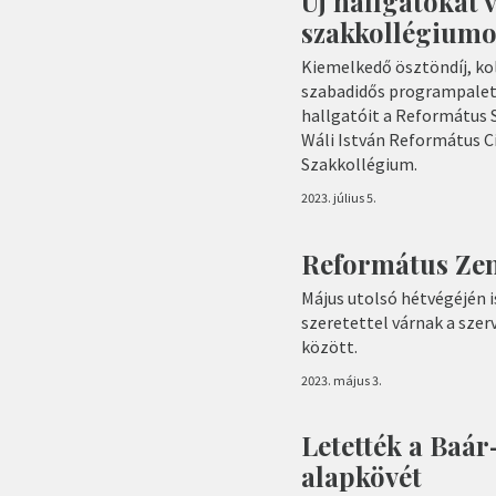
Új hallgatókat 
szakkollégium
Kiemelkedő ösztöndíj, kol
szabadidős programpalett
hallgatóit a Református
Wáli István Református C
Szakkollégium.
2023. július 5.
Református Zen
Május utolsó hétvégéjén i
szeretettel várnak a szer
között.
2023. május 3.
Letették a Baá
alapkövét