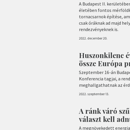
A Budapest II. kerületé
életében fontos mérföldkő
tornacsarnok építése, ame
csak óráknak ad majd hely
rendezvényeknek is.
2022. december 20.
Huszonkilenc é
össze Európa p
Szeptember 16-án Budape
Konferencia tagjai, a ren
meghallgathatnak az érd
2022. szeptember 13.
A ránk váró szű
választ kell ad
A megnövekedett energiaá