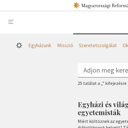
Egyházunk
Misszió
Szeretetszolgálat
Ok
25 találat a „” kifejezésre
Egyházi és vilá
egyetemisták
Miért költöznek az egyet
diákotthonok helyett? Tá