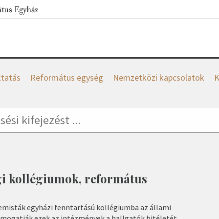
tatás
Református egység
Nemzetközi kapcsolatok
K
gi kollégiumok, református
emisták egyházi fenntartású kollégiumba az állami
mogatják ezek az intézmények a hallgatók hitéletét,