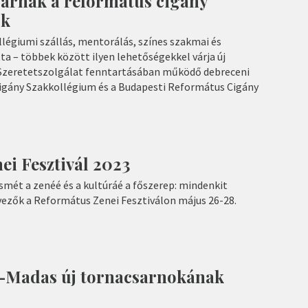
várnak a református cigány
ok
légiumi szállás, mentorálás, színes szakmai és
a – többek között ilyen lehetőségekkel várja új
 Szeretetszolgálat fenntartásában működő debreceni
igány Szakkollégium és a Budapesti Református Cigány
ei Fesztivál 2023
smét a zenéé és a kultúráé a főszerep: mindenkit
vezők a Református Zenei Fesztiválon május 26-28.
r–Madas új tornacsarnokának