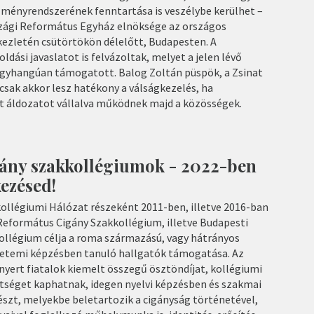
ézményrendszerének fenntartása is veszélybe kerülhet –
szági Református Egyház elnöksége az országos
ezletén csütörtökön délelőtt, Budapesten. A
ási javaslatot is felvázoltak, melyet a jelen lévő
egyhangúan támogatott. Balog Zoltán püspök, a Zsinat
 csak akkor lesz hatékony a válságkezelés, ha
t áldozatot vállalva működnek majd a közösségek.
ány szakkollégiumok - 2022-ben
kezésed!
llégiumi Hálózat részeként 2011-ben, illetve 2016-ban
 Református Cigány Szakkollégium, illetve Budapesti
llégium célja a roma származású, vagy hátrányos
yetemi képzésben tanuló hallgatók támogatása. Az
nyert fiatalok kiemelt összegű ösztöndíjat, kollégiumi
ítséget kaphatnak, idegen nyelvi képzésben és szakmai
zt, melyekbe beletartozik a cigányság történetével,