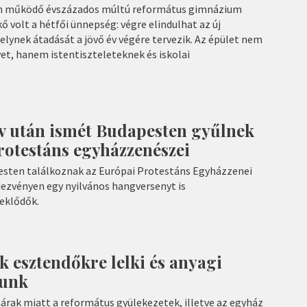
ben működő évszázados múltú református gimnázium
 volt a hétfői ünnepség: végre elindulhat az új
lynek átadását a jövő év végére tervezik. Az épület nem
et, hanem istentiszteleteknek és iskolai
v után ismét Budapesten gyűlnek
rotestáns egyházzenészei
sten találkoznak az Európai Protestáns Egyházzenei
dezvényen egy nyilvános hangversenyt is
eklődők.
k esztendőkre lelki és anyagi
nunk
rak miatt a református gyülekezetek, illetve az egyház