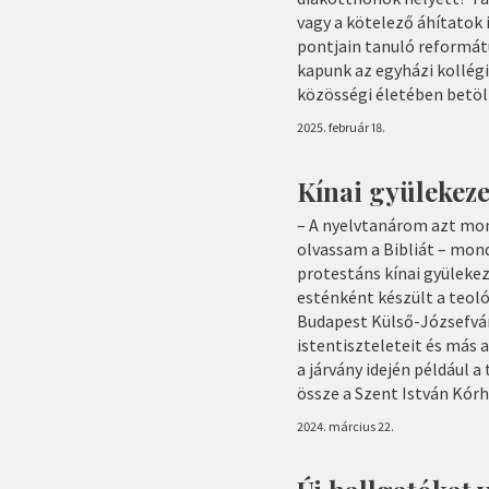
vagy a kötelező áhítatok
pontjain tanuló reformátu
kapunk az egyházi kollégi
közösségi életében betöl
2025. február 18.
Kínai gyülekez
– A nyelvtanárom azt mon
olvassam a Bibliát – mon
protestáns kínai gyülekez
esténként készült a teoló
Budapest Külső-Józsefvá
istentiszteleteit és más a
a járvány idején például a
össze a Szent István Kór
2024. március 22.