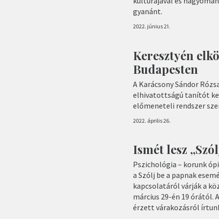
kultúrájával és hagyomán
gyanánt.
2022. június 21.
Keresztyén elkö
Budapesten
A Karácsony Sándor Rózsa
elhivatottságú tanítót ke
előmeneteli rendszer szer
2022. április 26.
Ismét lesz „Szó
Pszichológia – korunk óp
a Szólj be a papnak esemé
kapcsolatáról várják a kö
március 29-én 19 órától. 
érzett várakozásról írtun