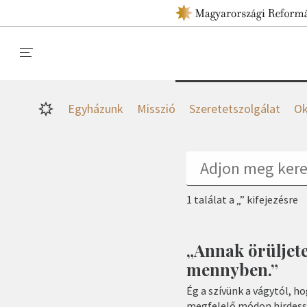
Egyházunk
Misszió
Szeretetszolgálat
Ok
1 találat a „” kifejezésre
„Annak örüljete
mennyben.”
Ég a szívünk a vágytól, h
megfelelő módon hirdessü