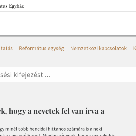
tatás
Református egység
Nemzetközi kapcsolatok
K
k, hogy a nevetek fel van írva a
ogy minél több hencidai hittanos számára is a neki
k az evangéliumot. Minden vágyunk, hogy a gyerekek is