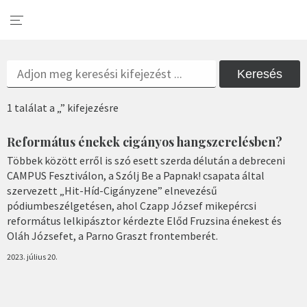
Keresés
1 találat a „” kifejezésre
Református énekek cigányos hangszerelésben?
Többek között erről is szó esett szerda délután a debreceni
CAMPUS Fesztiválon, a Szólj Be a Papnak! csapata által
szervezett „Hit-Híd-Cigányzene” elnevezésű
pódiumbeszélgetésen, ahol Czapp József mikepércsi
református lelkipásztor kérdezte Előd Fruzsina énekest és
Oláh Józsefet, a Parno Graszt frontemberét.
2023. július 20.